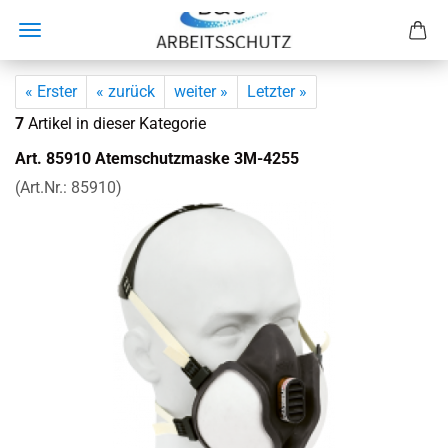
« Erster
« zurück
weiter »
Letzter »
7
Artikel in dieser Kategorie
Art. 85910 Atem­schutz­mas­ke 3M-​4255
(Art.Nr.:
85910
)