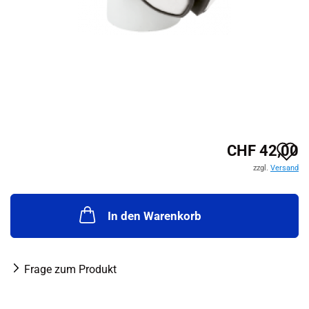
A
CHF 42,00
zzgl.
Versand
d
M
In den Warenkorb
Frage zum Produkt