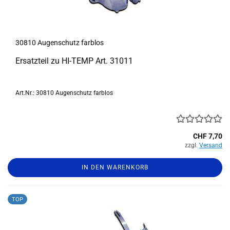
30810 Au­gen­schutz farb­los
Er­satz­teil zu HI-​TEMP Art. 31011
Art.Nr.: 30810 Augenschutz farblos
CHF 7,70
zzgl.
Versand
IN DEN WARENKORB
TOP