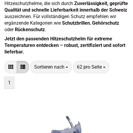
Hitzeschutzhelme, die sich durch
Zuverlässigkeit, geprüfte
Qualität und schnelle Lieferbarkeit innerhalb der Schweiz
auszeichnen. Für vollständigen Schutz empfehlen wir
ergänzende Kategorien wie
Schutzbrillen
,
Gehörschutz
oder
Rückenschutz
.
Jetzt den passenden Hitzeschutzhelm für extreme
Temperaturen entdecken – robust, zertifiziert und sofort
lieferbar.
Sortieren nach
pro Seite
Sortieren nach
62 pro Seite
1