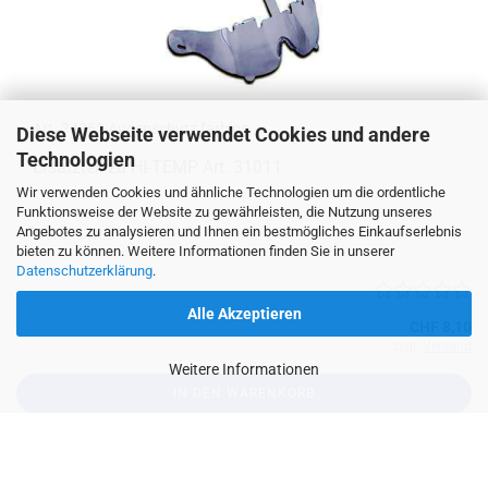
Art. 34052 Au­gen­schutz farb­los
Diese Webseite verwendet Cookies und andere
Technologien
Er­satz­teil zu HI-​TEMP Art. 31011
Wir verwenden Cookies und ähnliche Technologien um die ordentliche
Funktionsweise der Website zu gewährleisten, die Nutzung unseres
Angebotes zu analysieren und Ihnen ein bestmögliches Einkaufserlebnis
Art.Nr.: 34052
bieten zu können. Weitere Informationen finden Sie in unserer
Datenschutzerklärung
.
Alle Akzeptieren
CHF 8,10
zzgl.
Versand
Weitere Informationen
IN DEN WARENKORB