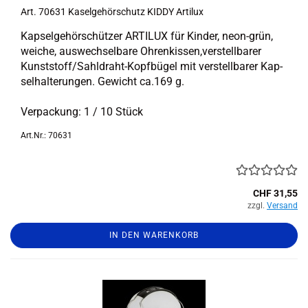
Art. 70631 Ka­sel­ge­hör­schutz KIDDY Ar­ti­lux
Kap­sel­ge­hör­schüt­zer AR­TI­LUX für Kin­der, neon-​grün,
wei­che, aus­wech­sel­ba­re Oh­ren­kis­sen,ver­stell­ba­rer
Kunst­stoff/Sahldraht-​Kopfbügel mit ver­stell­ba­rer Kap­
sel­hal­te­run­gen. Ge­wicht ca.169 g.
Ver­pa­ckung: 1 / 10 Stück
Art.Nr.: 70631
CHF 31,55
zzgl.
Versand
IN DEN WARENKORB