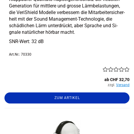
Ge­nera­ti­on für mitt­le­re und gros­se Lärm­be­las­tun­gen,
die Ve­riS­hield Mo­del­le ver­bes­sern die Mit­ar­bei­ter­si­cher­
heit mit der Sound Management-​Technologie, die
schäd­li­chen Lärm un­ter­drückt, aber Spra­che und Si­
gna­le na­tür­li­cher hör­bar macht.
SNR-​Wert: 32 dB
Art.Nr.: 70330
ab CHF 32,70
zzgl.
Versand
ZUM ARTIKEL