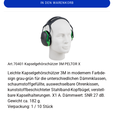
IN DEN WARENKORB
Art.70401 Kap­sel­ge­hör­schüt­zer 3M PEL­TOR X
Leich­te Kap­sel­ge­hör­schüt­zer 3M in mo­der­nem Farb­de­
sign grau-​grün für die un­ter­schied­li­chen Dämm­klas­sen,
schaum­stoff­ge­füll­te, aus­wech­sel­ba­re Oh­ren­kis­sen,
kunst­stoff­be­schich­te­ter Stahlband-​Kopfbügel, ver­stell­
ba­re Kap­sel­hal­te­run­gen. X1 A. Dämm­wert: SNR 27 dB.
Ge­wicht ca. 182 g.
Ver­pa­ckung: 1 / 10 Stück