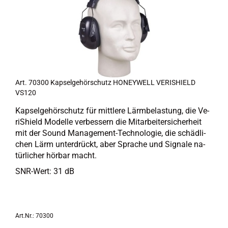
Art. 70300 Kap­sel­ge­hör­schutz HO­NEY­WELL VE­RIS­HIELD
VS120
Kap­sel­ge­hör­schutz für mitt­le­re Lärm­be­las­tung, die Ve­
riS­hield Mo­del­le ver­bes­sern die Mit­ar­bei­ter­si­cher­heit
mit der Sound Management-​Technologie, die schäd­li­
chen Lärm un­ter­drückt, aber Spra­che und Si­gna­le na­
tür­li­cher hör­bar macht.
SNR-​Wert: 31 dB
Art.Nr.: 70300