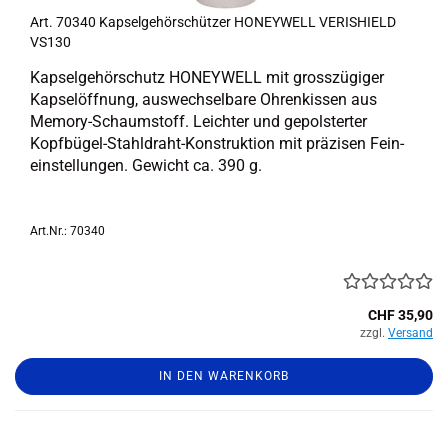
Art. 70340 Kap­sel­ge­hör­schüt­zer HO­NEY­WELL VE­RIS­HIELD
VS130
Kap­sel­ge­hör­schutz HO­NEY­WELL mit gross­zü­gi­ger
Kap­sel­öff­nung, aus­wech­sel­ba­re Oh­ren­kis­sen aus
Memory-​Schaumstoff. Leich­ter und ge­pols­ter­ter
Kopfbügel-​Stahldraht-Konstruktion mit prä­zi­sen Fein­
ein­stel­lun­gen. Ge­wicht ca. 390 g.
Art.Nr.: 70340
CHF 35,90
zzgl.
Versand
IN DEN WARENKORB