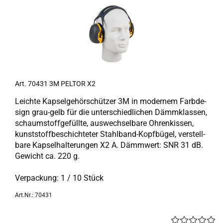
Art. 70431 3M PEL­TOR X2
Leich­te Kap­sel­ge­hör­schüt­zer 3M in mo­der­nem Farb­de­
sign grau-​gelb für die un­ter­schied­li­chen Dämm­klas­sen,
schaum­stoff­ge­füll­te, aus­wech­sel­ba­re Oh­ren­kis­sen,
kunst­stoff­be­schich­te­ter Stahlband-​Kopfbügel, ver­stell­
ba­re Kap­sel­hal­te­run­gen X2 A. Dämm­wert: SNR 31 dB.
Ge­wicht ca. 220 g.
Ver­pa­ckung: 1 / 10 Stück
Art.Nr.: 70431