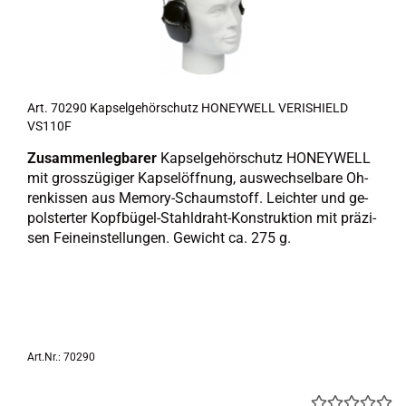
Art. 70290 Kap­sel­ge­hör­schutz HO­NEY­WELL VE­RIS­HIELD
VS110F
Zu­sam­men­leg­ba­rer
Kap­sel­ge­hör­schutz HO­NEY­WELL
mit gross­zü­gi­ger Kap­sel­öff­nung, aus­wech­sel­ba­re Oh­
ren­kis­sen aus Memory-​Schaumstoff. Leich­ter und ge­
pols­ter­ter Kopfbügel-​Stahldraht-Konstruktion mit prä­zi­
sen Fein­ein­stel­lun­gen. Ge­wicht ca. 275 g.
Art.Nr.: 70290