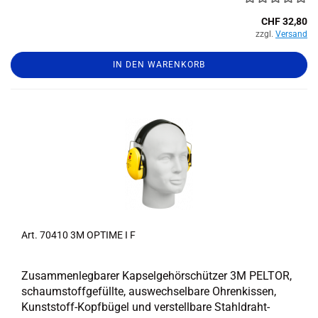
CHF 32,80
zzgl.
Versand
IN DEN WARENKORB
Art. 70410 3M OP­TI­ME I F
Zu­sam­men­leg­ba­rer Kap­sel­ge­hör­schüt­zer 3M PEL­TOR,
schaum­stoff­ge­füll­te, aus­wech­sel­ba­re Oh­ren­kis­sen,
Kunststoff-​Kopfbügel und ver­stell­ba­re Stahldraht-​