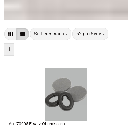
Sortieren nach
pro Seite
Sortieren nach
62 pro Seite
1
Art. 70905 Ersatz-​​Oh­ren­kis­sen