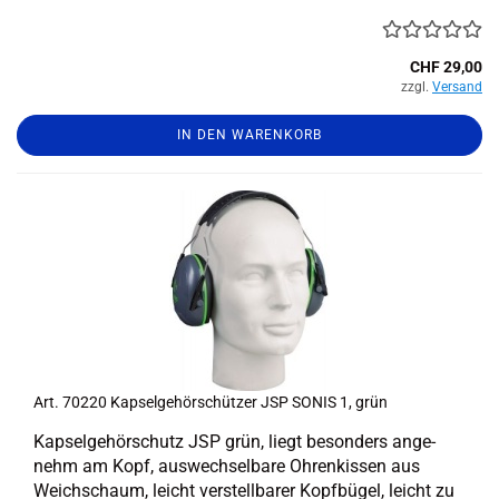
CHF 29,00
zzgl.
Versand
IN DEN WARENKORB
Art. 70220 Kap­sel­ge­hör­schüt­zer JSP SONIS 1, grün
Kap­sel­ge­hör­schutz JSP grün, liegt be­son­ders an­ge­
nehm am Kopf, aus­wech­sel­ba­re Oh­ren­kis­sen aus
Weich­schaum, leicht ver­stell­ba­rer Kopf­bü­gel, leicht zu