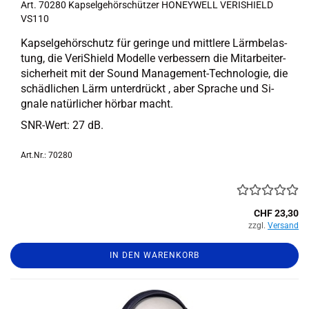
Art. 70280 Kap­sel­ge­hör­schüt­zer HO­NEY­WELL VE­RIS­HIELD
VS110
Kap­sel­ge­hör­schutz für ge­rin­ge und mitt­le­re Lärm­be­las­
tung, die Ve­riS­hield Mo­del­le ver­bes­sern die Mit­ar­bei­ter­
si­cher­heit mit der Sound Management-​Technologie, die
schäd­li­chen Lärm un­ter­drückt , aber Spra­che und Si­
gna­le na­tür­li­cher hör­bar macht.
SNR-​Wert: 27 dB.
Art.Nr.: 70280
CHF 23,30
zzgl.
Versand
IN DEN WARENKORB