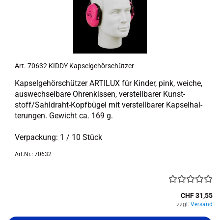
Art. 70632 KIDDY Kap­sel­ge­hör­schüt­zer
Kap­sel­ge­hör­schüt­zer AR­TI­LUX für Kin­der, pink, wei­che,
aus­wech­sel­ba­re Oh­ren­kis­sen, ver­stell­ba­rer Kunst­
stoff/Sahldraht-​Kopfbügel mit ver­stell­ba­rer Kap­sel­hal­
te­run­gen. Ge­wicht ca. 169 g.
Ver­pa­ckung: 1 / 10 Stück
Art.Nr.: 70632
CHF 31,55
zzgl.
Versand