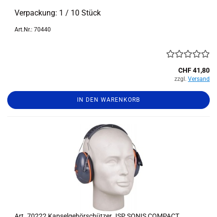
Ver­pa­ckung: 1 / 10 Stück
Art.Nr.: 70440
CHF 41,80
zzgl.
Versand
IN DEN WARENKORB
Art. 70222 Kap­sel­ge­hör­schüt­zer JSP SONIS COM­PACT