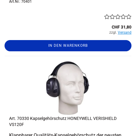
Art.Nr.: 70401
CHF 31,80
zzgl.
Versand
IN DEN WARENKORB
Art. 70330 Kap­sel­ge­hör­schutz HO­NEY­WELL VE­RIS­HIELD
VS120F
Klapp­ba­rer Qualitäts-​Kapselgehörschutz der neus­ten