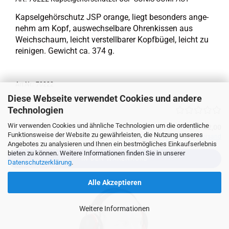
Kap­sel­ge­hör­schutz JSP oran­ge, liegt be­son­ders an­ge­
nehm am Kopf, aus­wech­sel­ba­re Oh­ren­kis­sen aus
Weich­schaum, leicht ver­stell­ba­rer Kopf­bü­gel, leicht zu
rei­ni­gen. Ge­wicht ca. 374 g.
Art.Nr.: 70222
Diese Webseite verwendet Cookies und andere
Technologien
Wir verwenden Cookies und ähnliche Technologien um die ordentliche
CHF 42,00
Funktionsweise der Website zu gewährleisten, die Nutzung unseres
zzgl.
Versand
Angebotes zu analysieren und Ihnen ein bestmögliches Einkaufserlebnis
bieten zu können. Weitere Informationen finden Sie in unserer
IN DEN WARENKORB
Datenschutzerklärung
.
Alle Akzeptieren
Weitere Informationen