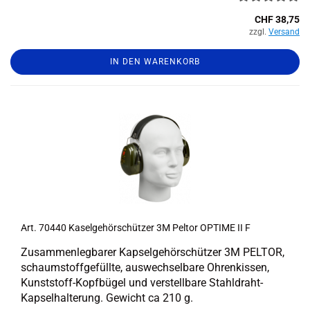
CHF 38,75
zzgl.
Versand
IN DEN WARENKORB
Art. 70440 Ka­sel­ge­hör­schüt­zer 3M Pel­tor OP­TI­ME II F
Zu­sam­men­leg­ba­rer Kap­sel­ge­hör­schüt­zer 3M PEL­TOR,
schaum­stoff­ge­füll­te, aus­wech­sel­ba­re Oh­ren­kis­sen,
Kunststoff-​Kopfbügel und ver­stell­ba­re Stahldraht-​
Kapselhalterung. Ge­wicht ca 210 g.