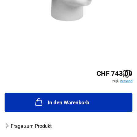
A
CHF 743,00
zzgl.
Versand
d
M
In den Warenkorb
Frage zum Produkt