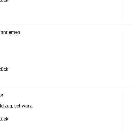
Stück
​Kinnriemen
Stück
ör
del­zug, schwarz.
Stück