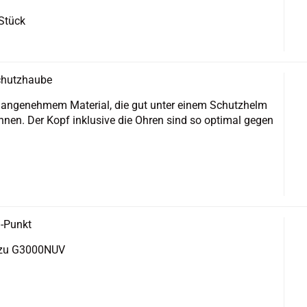
 Stück
chutz­hau­be
­ge­neh­mem Ma­te­ri­al, die gut unter einem Schutz­helm
n­nen. Der Kopf in­klu­si­ve die Ohren sind so op­ti­mal gegen
-​Punkt
n zu G3000NUV