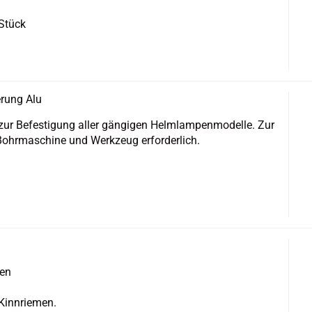
 Stück
­rung Alu
n zur Be­fes­ti­gung aller gän­gi­gen Helm­lam­pen­mo­del­le. Zur
ohr­ma­schi­ne und Werk­zeug er­for­der­lich.
men
 Kinn­rie­men.