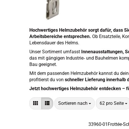
Hochwertiges Helmzubehör sorgt dafür, dass Si
Arbeitsbereiche entsprechen.
Ob Ersatzteile, Ko
Lebensdauer des Helms.
Unser Sortiment umfasst
Innenausstattungen, S
das mit gängigen Industrie‑ und Bauhelmen kompat
Bau geeignet.
Mit dem passenden Helmzubehör kannst du deine
profitierst du von
schneller Lieferung innerhalb 
Jetzt hochwertiges Helmzubehör entdecken – für
Sortieren nach
pro Seite
Sortieren nach
62 pro Seite
33960-​​01Frottée-​S