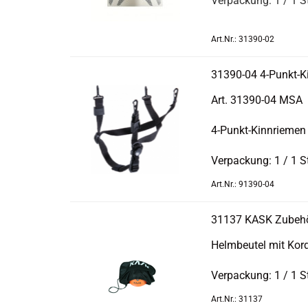
Ver­pa­ckung: 1 / 1 
Art.Nr.: 31390-02
31390-​​04 4-​Punkt-
Art. 31390-​04 MSA
4-​Punkt-Kinnriemen
Ver­pa­ckung: 1 / 1 
Art.Nr.: 91390-04
31137 KASK Zu­be­h
‌Helmbeutel mit Kor­
Ver­pa­ckung: 1 / 1 
Art.Nr.: 31137