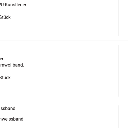
U-​Kunstleder.
 Stück
men
m­woll­band.
 Stück
iss­band
Schweissband