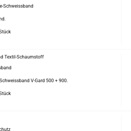
tée-​Schweissband
nd.
 Stück
 Textil-​​Schaum­stoff
s­band
-Schweissband V-​Gard 500 + 900.
 Stück
schutz