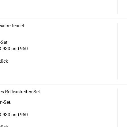
­strei­fen­set
​Set.
ARD 930 und 950
Stück
 Reflexstreifen-​​Set.
n-​Set.
ARD 930 und 950