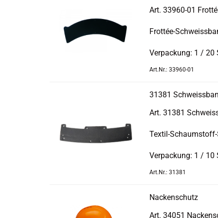
Art. 33960-​01 Frot
Frottée-​Schweissba
Ver­pa­ckung: 1 / 20
Art.Nr.: 33960-01
31381 Schweiss­band
Art. 31381 Schweis
Textil-​Schaumstoff
Ver­pa­ckung: 1 / 10
Art.Nr.: 31381
Na­cken­schutz
Art. 34051 Na­cken­