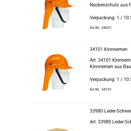
Na­cken­schutz aus P
Ver­pa­ckung: 1 / 10
Art.Nr.: 34051
34101 Kinn­rie­men
Art. 34101 Kinn­rie­
Kinn­rie­men aus Bau
Ver­pa­ckung: 1 / 10
Art.Nr.: 34101
33980 Leder-​​Schwe
Art. 33980 Leder-​