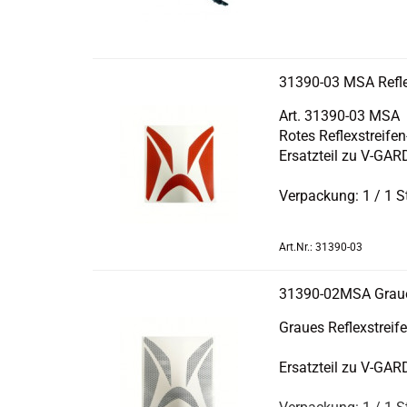
31390-​​03 MSA Re­flex
Art. 31390-​03 MSA
‌Rotes Reflexstreifen-
Er­satz­teil zu V-​G
Ver­pa­ckung: 1 / 1 
Art.Nr.: 31390-03
31390-​​02MSA Grau­es
Grau­es Reflexstreife
Er­satz­teil zu V-​G