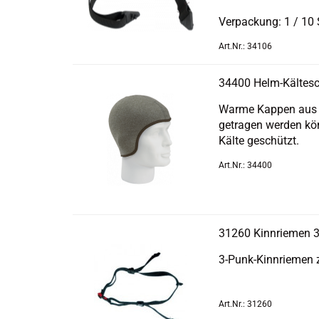
Ver­pa­ckung: 1 / 10
Art.Nr.: 34106
34400 Helm-​Käl­te­s
Warme Kap­pen aus an
ge­tra­gen wer­den kö
Kälte ge­schützt.
Art.Nr.: 34400
31260 Kinn­rie­men 3
3-​Punk-Kinnrieme
Art.Nr.: 31260