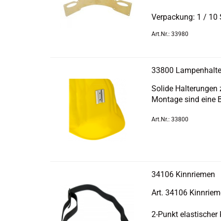
Ver­pa­ckung: 1 / 10
Art.Nr.: 33980
33800 Lam­pen­hal­te
So­li­de Hal­te­run­ge
Mon­ta­ge sind eine B
Art.Nr.: 33800
34106 Kinn­rie­men
Art. 34106 Kinn­rie­
2-​Punkt elas­ti­scher