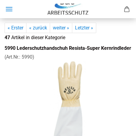
« Erster
« zurück
weiter »
Letzter »
47
Artikel in dieser Kategorie
5990 Le­der­schutz­hand­schuh Resista-​Super Kern­rind­le­der
(Art.Nr.:
5990
)