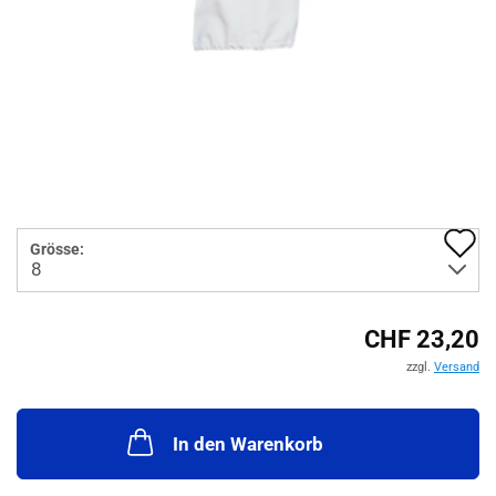
A
Grösse:
d
M
CHF 23,20
zzgl.
Versand
In den Warenkorb