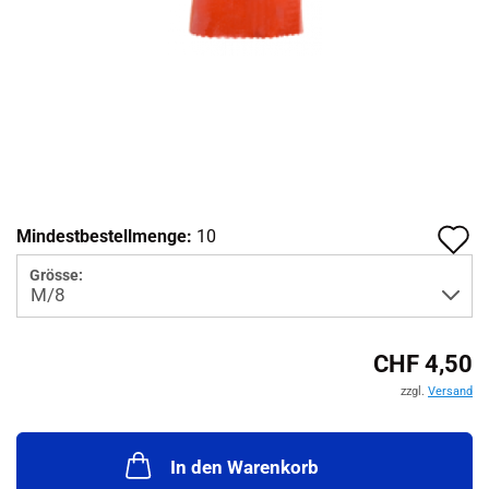
A
Mindestbestellmenge:
10
d
Grösse:
M
CHF 4,50
zzgl.
Versand
In den Warenkorb