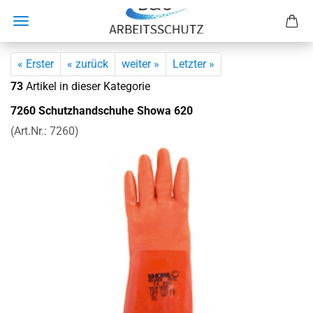
« Erster
« zurück
weiter »
Letzter »
73
Artikel in dieser Kategorie
7260 Schutz­hand­schu­he Showa 620
(Art.Nr.:
7260
)