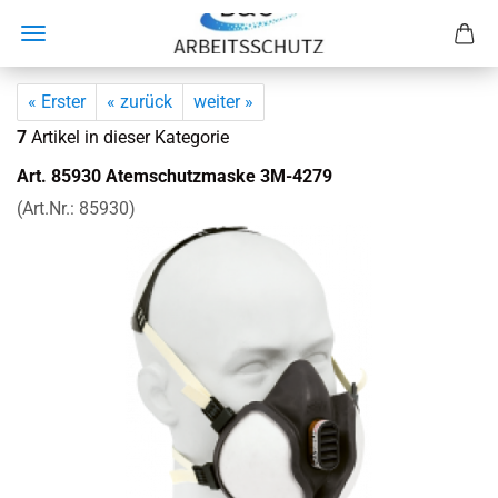
« Erster
« zurück
weiter »
7
Artikel in dieser Kategorie
Art. 85930 Atem­schutz­mas­ke 3M-​4279
(Art.Nr.:
85930
)