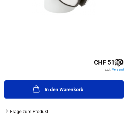
A
CHF 51,00
zzgl.
Versand
d
M
In den Warenkorb
Frage zum Produkt