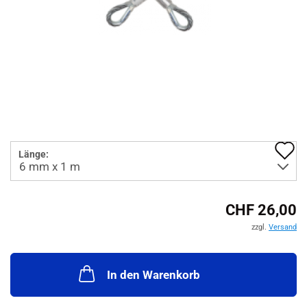
A
Länge:
d
M
CHF 26,00
zzgl.
Versand
In den Warenkorb