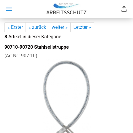
« Erster
« zurück
weiter »
Letzter »
8
Artikel in dieser Kategorie
90710-​90720 Stahl­seilstrup­pe
(Art.Nr.:
907-​10
)