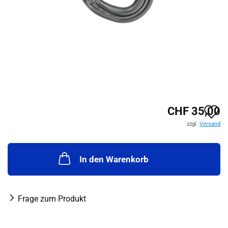
A
CHF 35,00
zzgl.
Versand
d
M
In den Warenkorb
Frage zum Produkt