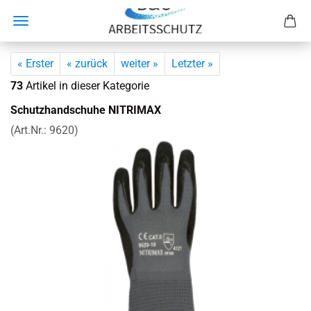
« Erster
« zurück
weiter »
Letzter »
73
Artikel in dieser Kategorie
Schutz­hand­schu­he NI­TRI­MAX
(Art.Nr.:
9620
)