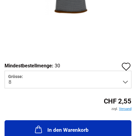
A
Mindestbestellmenge:
30
d
Grösse:
M
CHF 2,55
zzgl.
Versand
In den Warenkorb