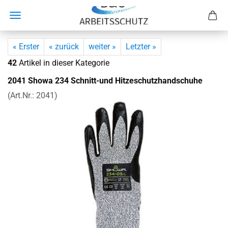
« Erster
« zurück
weiter »
Letzter »
42
Artikel in dieser Kategorie
2041 Showa 234 Schnitt-​und Hit­ze­schutz­hand­schu­he
(Art.Nr.:
2041
)