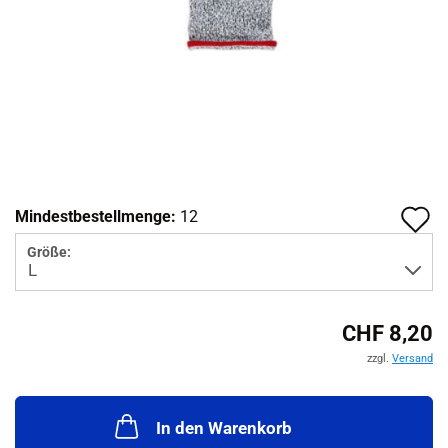
A
Mindestbestellmenge:
12
d
Größe:
M
CHF 8,20
zzgl.
Versand
In den Warenkorb