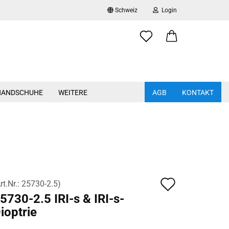
Schweiz
Login
Lieferland
..
E-Mail
HANDSCHUHE
WEITERE
AGB
KONTAKT
Passwort
Schutzbrillen anzeigen
Schutzhelme a
Bügelbrillen
Kunststoffhel
Konto erstellen
Vollsichtbrillen
Anstosskappen
Passwort vergessen?
Brillenetuis
Hitzeschutzhe
Auf
rt.Nr.:
25730-2.5
)
Brillenreinigung
Helmkombinat
5730-​2.5 IRI-s & IRI-​s-
den
Helmzubehör
ioptrie
Merkzett