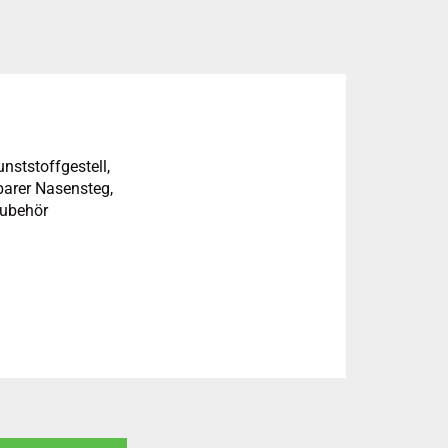
nststoffgestell,
lbarer Nasensteg,
Zubehör