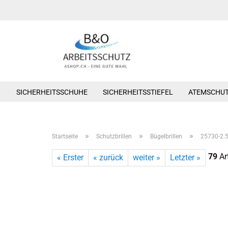
SICHERHEITSSCHUHE
SICHERHEITSSTIEFEL
ATEMSCHU
»
»
»
Startseite
Schutzbrillen
Bügelbrillen
25730-2.5 
79
Art
« Erster
« zurück
weiter »
Letzter »