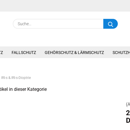
Suche.
TZ
FALLSCHUTZ
GEHÖRSCHUTZ & LÄRMSCHUTZ
SCHUTZ
IRI-s & IRI-s-Dioptrie
ikel in dieser Kategorie
(A
2
D