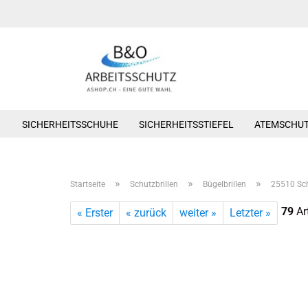
SICHERHEITSSCHUHE
SICHERHEITSSTIEFEL
ATEMSCHU
»
»
»
Startseite
Schutzbrillen
Bügelbrillen
25510 Sch
79
Art
« Erster
« zurück
weiter »
Letzter »