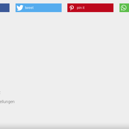
tweet
pin it
z
ellungen