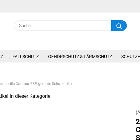
Suche.
TZ
FALLSCHUTZ
GEHÖRSCHUTZ & LÄRMSCHUTZ
SCHUTZ
utzbrille Contour-ESP, getönte Schutzbrille
ikel in dieser Kategorie
(A
2
C
S