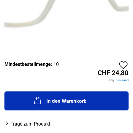
A
Mindestbestellmenge:
10
CHF 24,80
d
zzgl.
Versand
M
In den Warenkorb
Frage zum Produkt