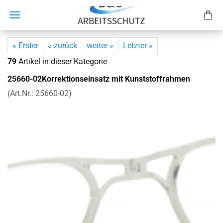
« Erster
« zurück
weiter »
Letzter »
79
Artikel in dieser Kategorie
25660-​02Korrektionseinsatz mit Kunst­stoff­rah­men
(Art.Nr.:
25660-​02
)