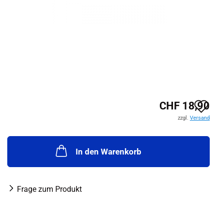
A
CHF 18,90
zzgl.
Versand
d
M
In den Warenkorb
Frage zum Produkt