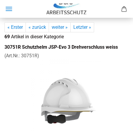
« Erster
« zurück
weiter »
Letzter »
69
Artikel in dieser Kategorie
30751R Schutz­helm JSP-​Evo 3 Dreh­ver­schluss weiss
(Art.Nr.:
30751R
)