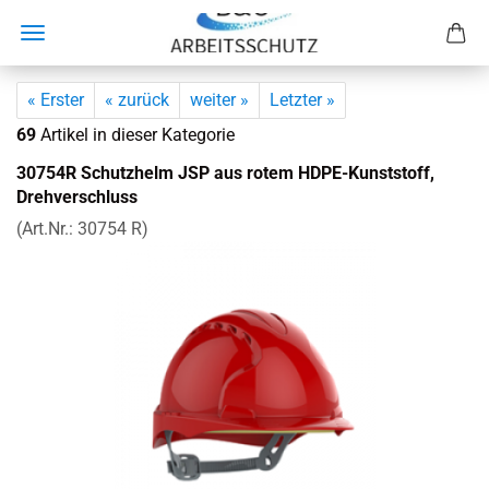
« Erster
« zurück
weiter »
Letzter »
69
Artikel in dieser Kategorie
30754R Schutz­helm JSP aus rotem HDPE-​Kunststoff,
Dreh­ver­schluss
(Art.Nr.:
30754 R
)