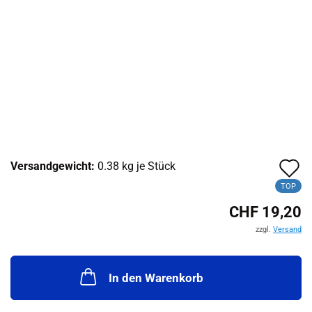
A
Versandgewicht:
0.38
kg je Stück
d
TOP
CHF 19,20
M
zzgl.
Versand
In den Warenkorb