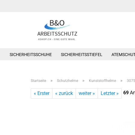
SICHERHEITSSCHUHE
SICHERHEITSSTIEFEL
ATEMSCHU
»
»
»
Startseite
Schutzhelme
Kunststoffhelme
3075
69
Art
« Erster
« zurück
weiter »
Letzter »