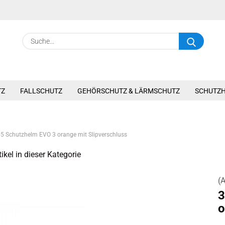
Suche.
TZ
FALLSCHUTZ
GEHÖRSCHUTZ & LÄRMSCHUTZ
SCHUTZ
5 Schutzhelm EVO 3 orange mit Slipverschluss
ikel in dieser Kategorie
(A
3
o