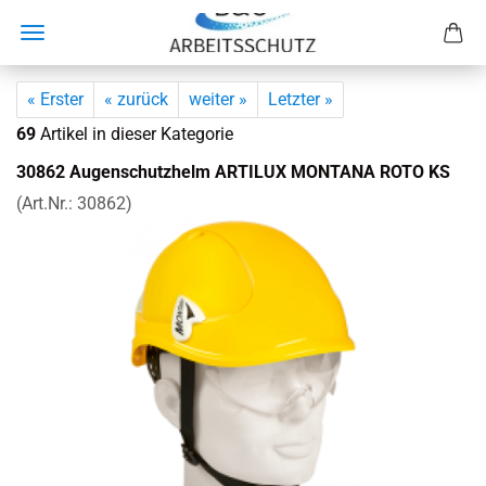
« Erster
« zurück
weiter »
Letzter »
69
Artikel in dieser Kategorie
30862 Au­gen­schutz­helm AR­TI­LUX MON­TA­NA ROTO KS
(Art.Nr.:
30862
)