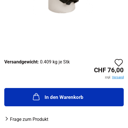
A
Versandgewicht:
0.409
kg je Stk
CHF 76,00
d
zzgl.
Versand
M
In den Warenkorb
Frage zum Produkt