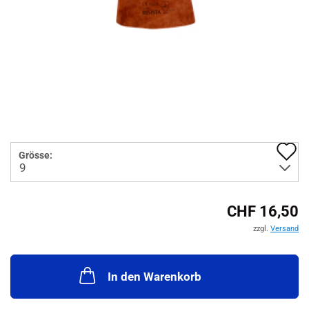
A
Grösse:
d
M
CHF 16,50
zzgl.
Versand
In den Warenkorb