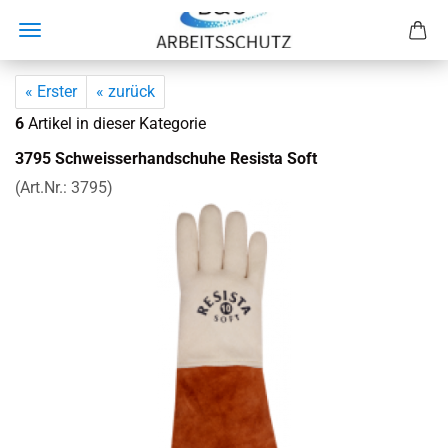
« Erster
« zurück
6
Artikel in dieser Kategorie
3795 Schweis­s­er­hand­schu­he Re­sis­ta Soft
(Art.Nr.:
3795
)