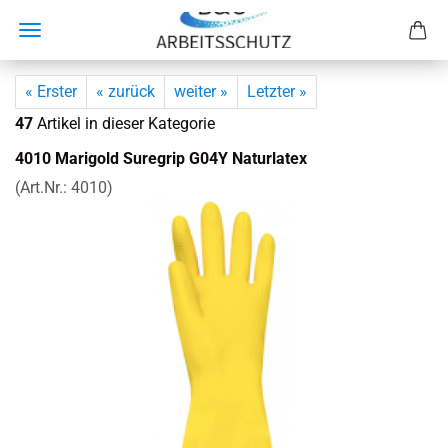
« Erster
« zurück
weiter »
Letzter »
47
Artikel in dieser Kategorie
4010 Ma­ri­gold Su­re­grip G04Y Na­tur­la­tex
(Art.Nr.:
4010
)