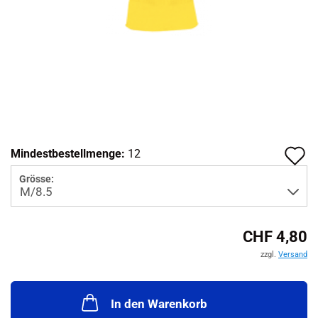
A
Mindestbestellmenge:
12
d
Grösse:
M
CHF 4,80
zzgl.
Versand
In den Warenkorb