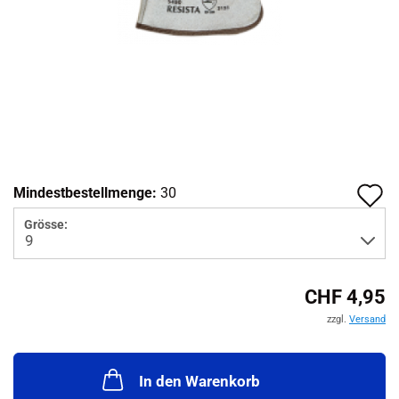
A
Mindestbestellmenge:
30
d
Grösse:
M
CHF 4,95
zzgl.
Versand
In den Warenkorb