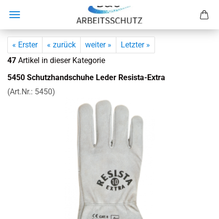
« Erster
« zurück
weiter »
Letzter »
47
Artikel in dieser Kategorie
5450 Schutz­hand­schu­he Leder Resista-​Extra
(Art.Nr.:
5450
)