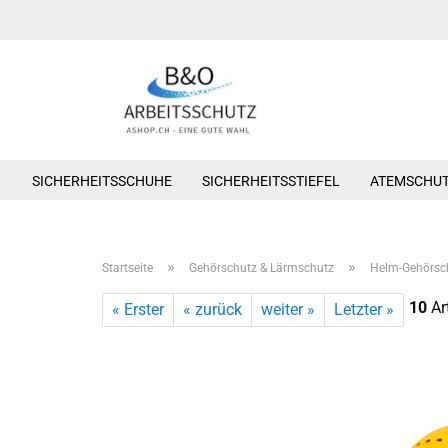
SICHERHEITSSCHUHE
SICHERHEITSSTIEFEL
ATEMSCHU
»
»
Startseite
Gehörschutz & Lärmschutz
Helm-Gehörsc
10
Art
« Erster
« zurück
weiter »
Letzter »