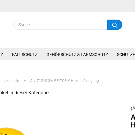
Suche.
TZ
FALLSCHUTZ
GEHÖRSCHUTZ & LÄRMSCHUTZ
SCHUTZ
»
hutzkapseln
Art. 71210 3M PELTOR X Helmbefestigung
ikel in dieser Kategorie
(A
A
H