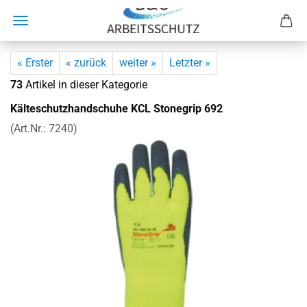
« Erster
« zurück
weiter »
Letzter »
73
Artikel in dieser Kategorie
Käl­te­schutz­hand­schu­he KCL Stone­grip 692
(Art.Nr.:
7240
)