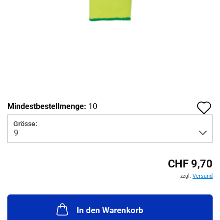
A
Mindestbestellmenge:
10
d
Grösse:
M
CHF 9,70
zzgl.
Versand
In den Warenkorb