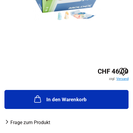
A
CHF 46,00
zzgl.
Versand
d
M
In den Warenkorb
Frage zum Produkt