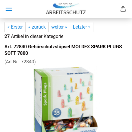
« Erster
« zurück
weiter »
Letzter »
27
Artikel in dieser Kategorie
Art. 72840 Ge­hör­schutz­stöp­sel MOL­DEX SPARK PLUGS
SOFT 7800
(Art.Nr.:
72840
)