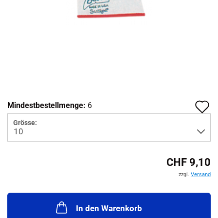
A
Mindestbestellmenge:
6
d
Grösse:
M
CHF 9,10
zzgl.
Versand
In den Warenkorb