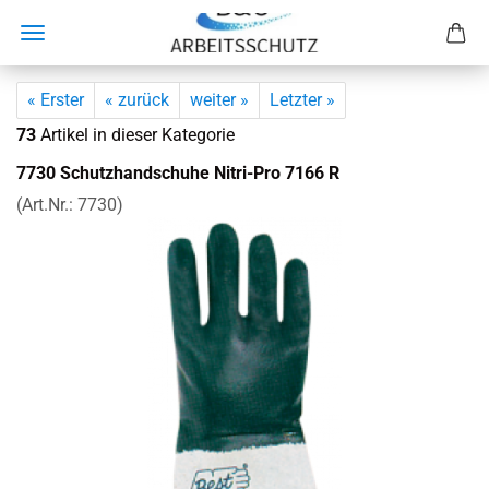
« Erster
« zurück
weiter »
Letzter »
73
Artikel in dieser Kategorie
7730 Schutz­hand­schu­he Nitri-​Pro 7166 R
(Art.Nr.:
7730
)