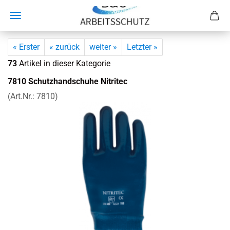
« Erster
« zurück
weiter »
Letzter »
73
Artikel in dieser Kategorie
7810 Schutz­hand­schu­he Ni­tri­tec
(Art.Nr.:
7810
)