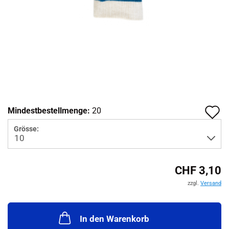
A
Mindestbestellmenge:
20
d
Grösse:
M
CHF 3,10
zzgl.
Versand
In den Warenkorb