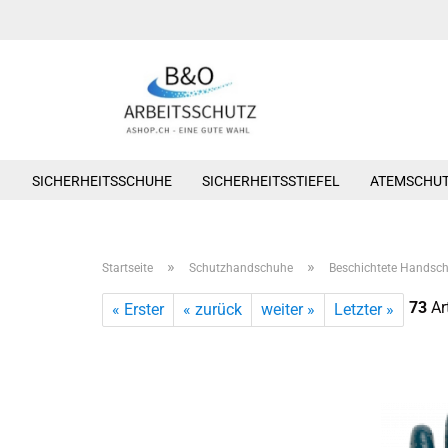
SICHERHEITSSCHUHE
SICHERHEITSSTIEFEL
ATEMSCHU
»
»
Startseite
Schutzhandschuhe
Beschichtete Handsc
73
Art
« Erster
« zurück
weiter »
Letzter »