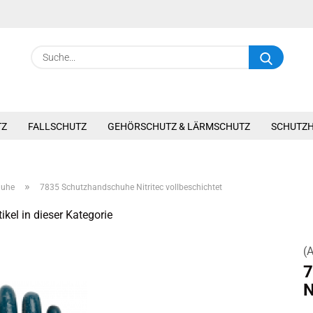
Suche.
TZ
FALLSCHUTZ
GEHÖRSCHUTZ & LÄRMSCHUTZ
SCHUTZ
»
huhe
7835 Schutzhandschuhe Nitritec vollbeschichtet
ikel in dieser Kategorie
(A
7
N