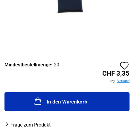
A
Mindestbestellmenge:
20
CHF 3,35
d
zzgl.
Versand
M
In den Warenkorb
Frage zum Produkt