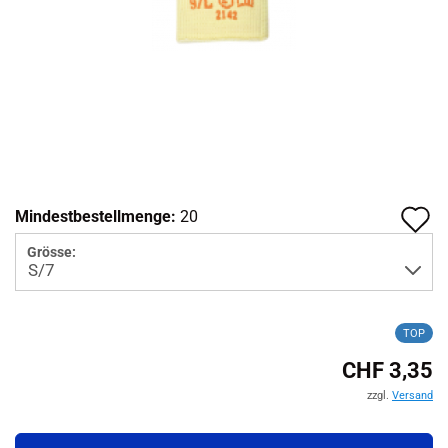
A
Mindestbestellmenge:
20
d
Grösse:
M
TOP
CHF 3,35
zzgl.
Versand