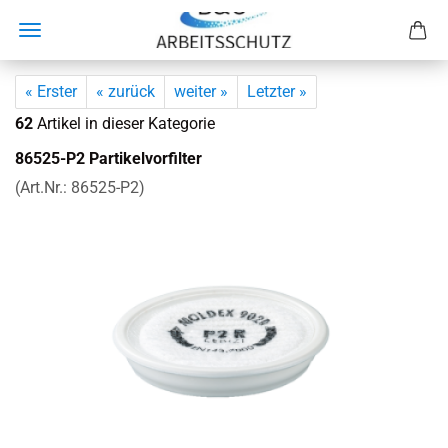
« Erster
« zurück
weiter »
Letzter »
62
Artikel in dieser Kategorie
86525-​P2 Par­ti­kel­vor­fil­ter
(Art.Nr.:
86525-​P2
)