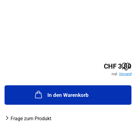
A
CHF 3,80
zzgl.
Versand
d
M
In den Warenkorb
Frage zum Produkt