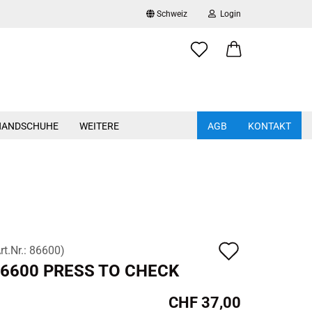
Schweiz
Login
Lieferland
..
E-Mail
HANDSCHUHE
WEITERE
AGB
KONTAKT
Passwort
Schutzbrillen anzeigen
Schutzhelme a
Bügelbrillen
Kunststoffhel
Konto erstellen
Vollsichtbrillen
Anstosskappen
Passwort vergessen?
Brillenetuis
Hitzeschutzhe
Auf
rt.Nr.:
86600
)
Brillenreinigung
Helmkombinat
6600 PRESS TO CHECK
den
Helmzubehör
Merkzett
CHF 37,00