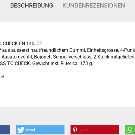
BESCHREIBUNG
KUNDENREZENSIONEN
O CHECK EN 140, CE
aus äusserst hautfreundlichem Gummi, Einheitsgrösse, 4-Punk-
usatemventil, Bajonett-Schnellverschluss, 2 Stück mitgelieferte
SS TO CHECK. Gewicht inkl. Filter ca. 173 g.
Set
tweet
pin it