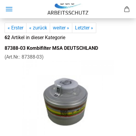
« Erster
« zurück
weiter »
Letzter »
62
Artikel in dieser Kategorie
87388-​03 Kom­bi­fil­ter MSA DEUTSCH­LAND
(Art.Nr.:
87388-​03
)