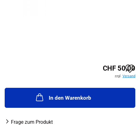
A
CHF 50,00
zzgl.
Versand
d
M
In den Warenkorb
Frage zum Produkt