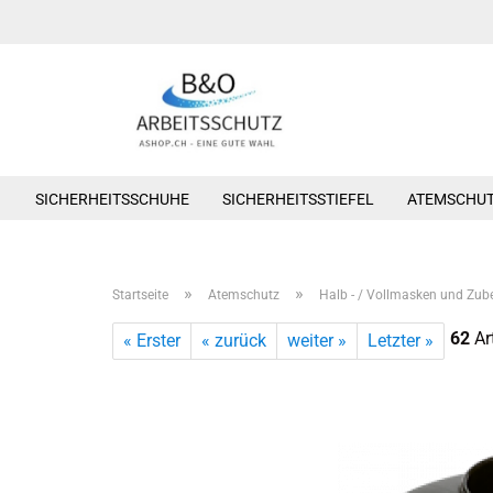
SICHERHEITSSCHUHE
SICHERHEITSSTIEFEL
ATEMSCHU
»
»
Startseite
Atemschutz
Halb - / Vollmasken und Zub
62
Art
« Erster
« zurück
weiter »
Letzter »