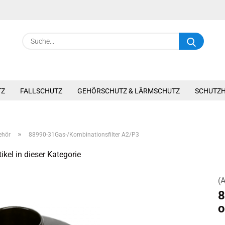
Suche.
TZ
FALLSCHUTZ
GEHÖRSCHUTZ & LÄRMSCHUTZ
SCHUTZ
»
ehör
88990-31Gas-/Kombinationsfilter A2/P3
ikel in dieser Kategorie
(A
8
o