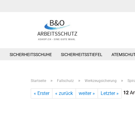
SICHERHEITSSCHUHE
SICHERHEITSSTIEFEL
ATEMSCHU
»
»
»
Startseite
Fallschutz
Werkzeugsicherung
Spir
12
Art
« Erster
« zurück
weiter »
Letzter »