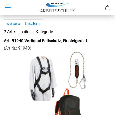
weiter »
Letzter »
7
Artikel in dieser Kategorie
Art. 91940 Ver­ti­qual Fall­schutz, Ein­stei­ger­set
(Art.Nr.:
91940
)