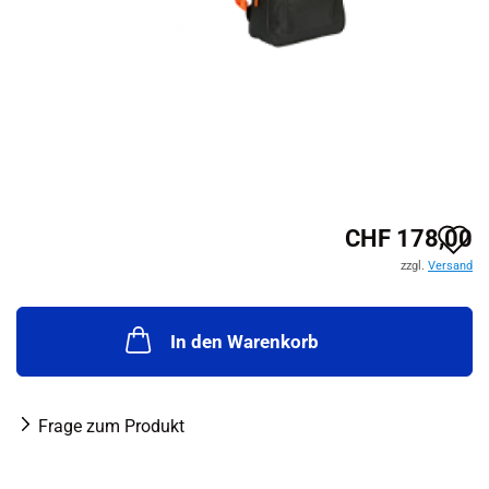
A
CHF 178,00
zzgl.
Versand
d
M
In den Warenkorb
Frage zum Produkt