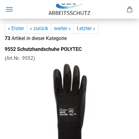
« Erster
« zurück
weiter »
Letzter »
73
Artikel in dieser Kategorie
9552 Schutz­hand­schu­he PO­LY­TEC
(Art.Nr.:
9552
)