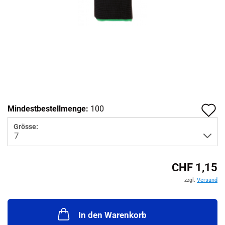
A
Mindestbestellmenge:
100
d
Grösse:
M
CHF 1,15
zzgl.
Versand
In den Warenkorb