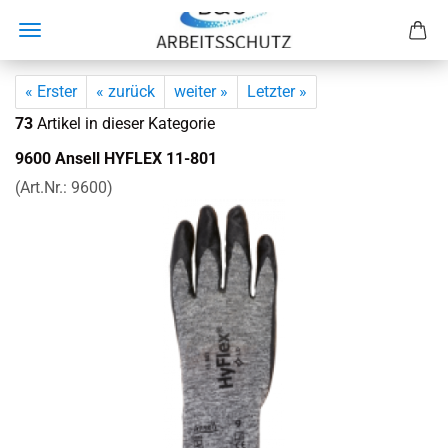
« Erster
« zurück
weiter »
Letzter »
73
Artikel in dieser Kategorie
9600 An­sell HY­FLEX 11-​801
(Art.Nr.:
9600
)