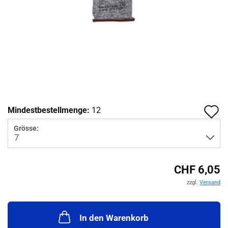
A
Mindestbestellmenge:
12
d
Grösse:
M
CHF 6,05
zzgl.
Versand
In den Warenkorb