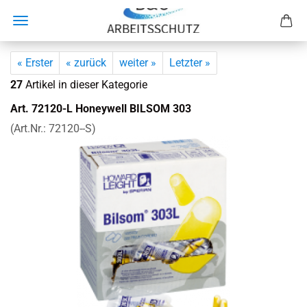
« Erster
« zurück
weiter »
Letzter »
27
Artikel in dieser Kategorie
Art. 72120-​L Ho­ney­well BIL­SOM 303
(Art.Nr.:
72120-​-S
)