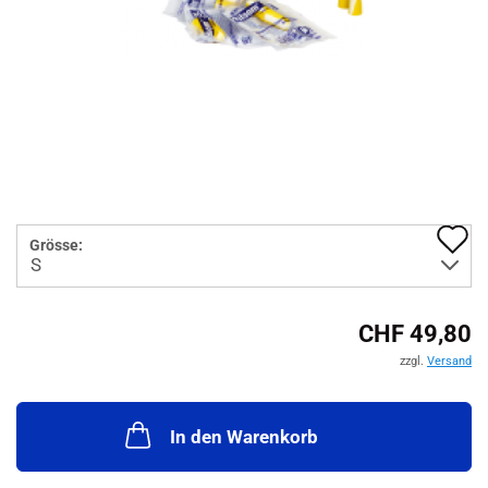
A
Grösse:
d
M
CHF 49,80
zzgl.
Versand
In den Warenkorb