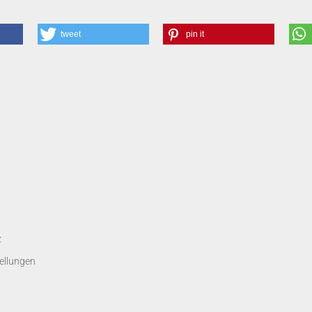
tweet
pin it
z
ellungen