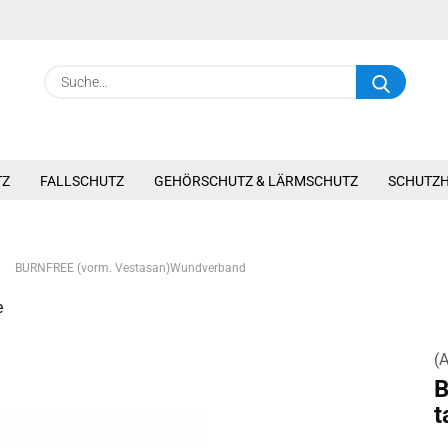
Suche.
TZ
FALLSCHUTZ
GEHÖRSCHUTZ & LÄRMSCHUTZ
SCHUTZ
»
BURNFREE (vorm. Vestasan)Wundverband
e
(A
B
t