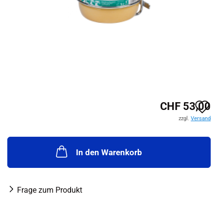
A
CHF 53,00
zzgl.
Versand
d
M
In den Warenkorb
Frage zum Produkt