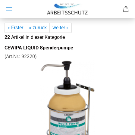
« Erster
« zurück
weiter »
22
Artikel in dieser Kategorie
CE­WI­PA LI­QUID Spen­der­pum­pe
(Art.Nr.:
92220
)