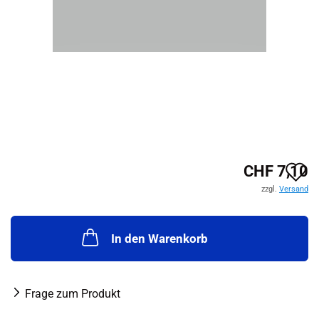
A
CHF 7,10
zzgl.
Versand
d
M
In den Warenkorb
Frage zum Produkt