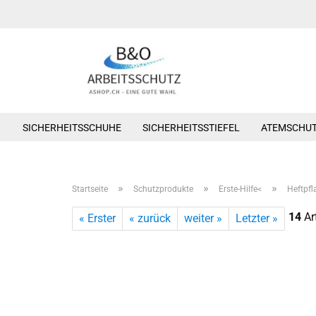
SICHERHEITSSCHUHE
SICHERHEITSSTIEFEL
ATEMSCHU
»
»
»
Startseite
Schutzprodukte
Erste-Hilfe<
Heftpfl
14
Art
« Erster
« zurück
weiter »
Letzter »