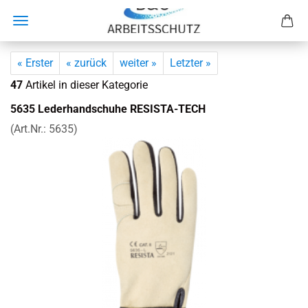
« Erster
« zurück
weiter »
Letzter »
47
Artikel in dieser Kategorie
5635 Le­der­hand­schu­he RESISTA-​TECH
(Art.Nr.:
5635
)