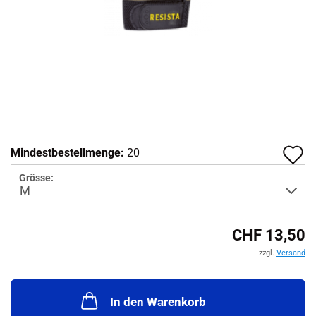
A
Mindestbestellmenge:
20
d
Grösse:
M
CHF 13,50
zzgl.
Versand
In den Warenkorb