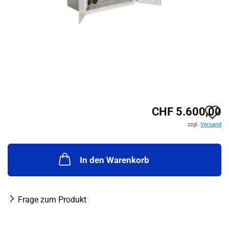
A
CHF 5.600,00
zzgl.
Versand
d
M
In den Warenkorb
Frage zum Produkt