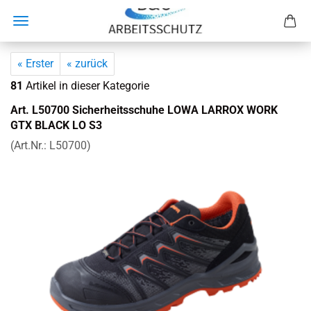
« Erster
« zurück
81
Artikel in dieser Kategorie
Art. L50700 Si­cher­heits­schu­he LOWA LAR­ROX WORK
GTX BLACK LO S3
(Art.Nr.:
L50700
)