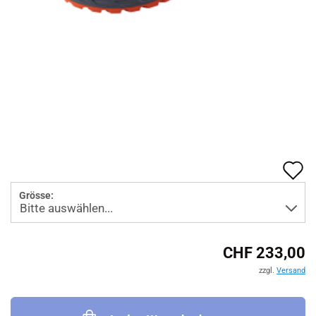
A
d
Grösse:
M
CHF 233,00
zzgl.
Versand