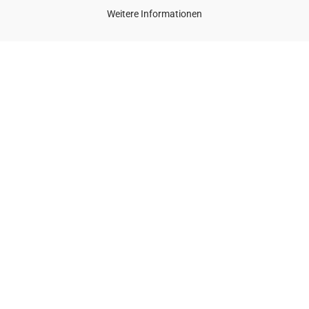
Weitere Informationen
Mehr über...
Impressum
AGB
Konto
Rückruf
Datenschutz
Cookie Einstellungen