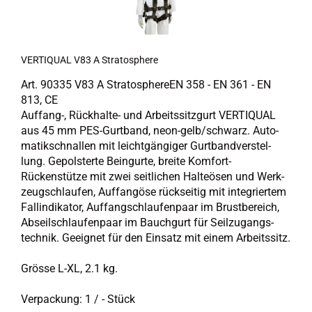
VER­TI­QUAL V83 A Stra­to­sphe­re
Art. 90335 V83 A Stra­to­sphe­reEN 358 - EN 361 - EN
813, CE
Auffang-​, Rückhalte-​ und Ar­beits­sitz­gurt VER­TI­QUAL
aus 45 mm PES-​Gurtband, neon-​gelb/schwarz. Au­to­
ma­tik­schnal­len mit leicht­gän­gi­ger Gurt­band­ver­stel­
lung. Ge­pols­ter­te Bein­gur­te, brei­te Komfort-​
Rückenstütze mit zwei seit­li­chen Hal­te­ösen und Werk­
zeug­schlau­fen, Auf­fan­göse rück­sei­tig mit in­te­grier­tem
Fall­in­di­ka­tor, Auf­fang­schlau­fen­paar im Brust­be­reich,
Ab­seil­schlau­fen­paar im Bauch­gurt für Seil­zu­gangs­
tech­nik. Ge­eig­net für den Ein­satz mit einem Ar­beits­sitz.
Grös­se L-XL, 2.1 kg.
Ver­pa­ckung: 1 / - Stück