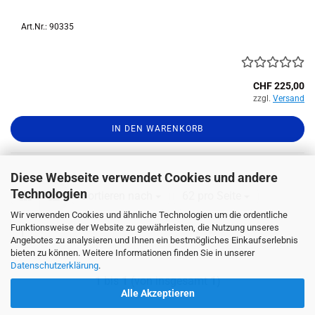
Art.Nr.: 90335
CHF 225,00
zzgl.
Versand
IN DEN WARENKORB
Diese Webseite verwendet Cookies und andere
Technologien
Sortieren nach
pro Seite
Sortieren nach
62 pro Seite
Wir verwenden Cookies und ähnliche Technologien um die ordentliche
Funktionsweise der Website zu gewährleisten, die Nutzung unseres
1
Angebotes zu analysieren und Ihnen ein bestmögliches Einkaufserlebnis
bieten zu können. Weitere Informationen finden Sie in unserer
Datenschutzerklärung
.
1
bis
1
(von insgesamt
1
)
Alle Akzeptieren