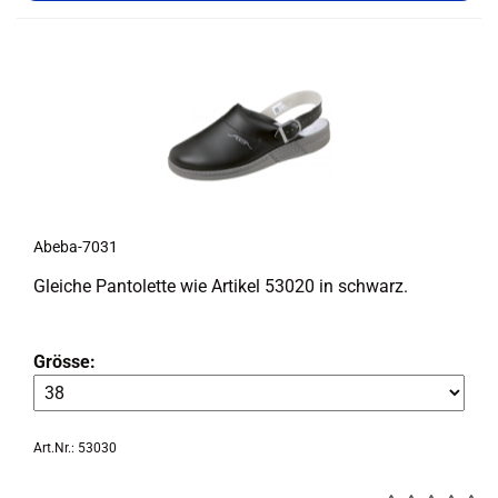
Abeba-​​7031
Glei­che Pan­to­let­te wie Ar­ti­kel 53020 in schwarz.
Grösse:
Art.Nr.: 53030