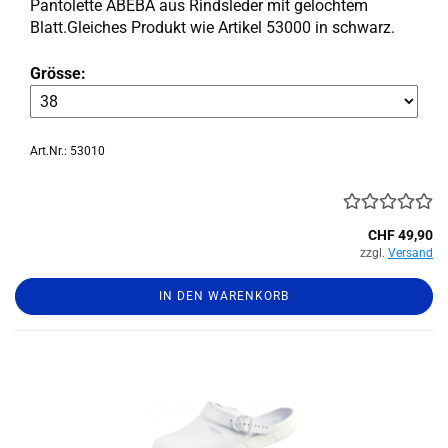
Pan­to­let­te ABEBA aus Rinds­le­der mit ge­loch­tem
Blatt.Glei­ches Pro­dukt wie Ar­ti­kel 53000 in schwarz.
Grösse:
Art.Nr.: 53010
CHF 49,90
zzgl.
Versand
IN DEN WARENKORB