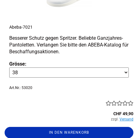
Abeba-​​7021
Bes­se­rer Schutz gegen Sprit­zer. Be­lieb­te Ganzjahres-​
Pantoletten. Ver­lan­gen Sie bitte den ABEBA-​Katalog für
Be­schaf­fungs­ak­tio­nen.
Grösse:
Art.Nr.: 53020
CHF 49,90
zzgl.
Versand
IN DEN WARENKORB