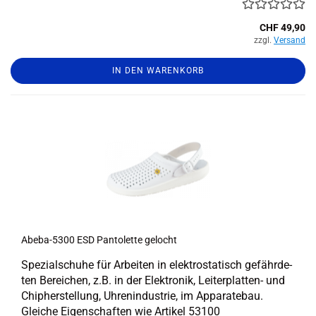
CHF 49,90
zzgl.
Versand
IN DEN WARENKORB
Abeba-​​5300 ESD Pan­to­let­te ge­locht
Spe­zi­al­schu­he für Ar­bei­ten in elek­tro­sta­tisch ge­fähr­de­
ten Be­rei­chen, z.B. in der Elek­tro­nik, Leiterplatten-​ und
Chip­her­stel­lung, Uh­ren­in­dus­trie, im Ap­pa­ra­te­bau.
Glei­che Ei­gen­schaf­ten wie Ar­ti­kel 53100