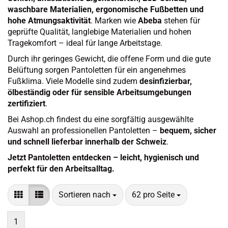
waschbare Materialien, ergonomische Fußbetten und
hohe Atmungsaktivität
. Marken wie
Abeba
stehen für
geprüfte Qualität, langlebige Materialien und hohen
Tragekomfort – ideal für lange Arbeitstage.
Durch ihr geringes Gewicht, die offene Form und die gute
Belüftung sorgen Pantoletten für ein angenehmes
Fußklima. Viele Modelle sind zudem
desinfizierbar,
ölbeständig oder für sensible Arbeitsumgebungen
zertifiziert
.
Bei Ashop.ch findest du eine sorgfältig ausgewählte
Auswahl an professionellen Pantoletten –
bequem, sicher
und schnell lieferbar innerhalb der Schweiz
.
Jetzt Pantoletten entdecken – leicht, hygienisch und
perfekt für den Arbeitsalltag.
Sortieren nach
pro Seite
Sortieren nach
62 pro Seite
1