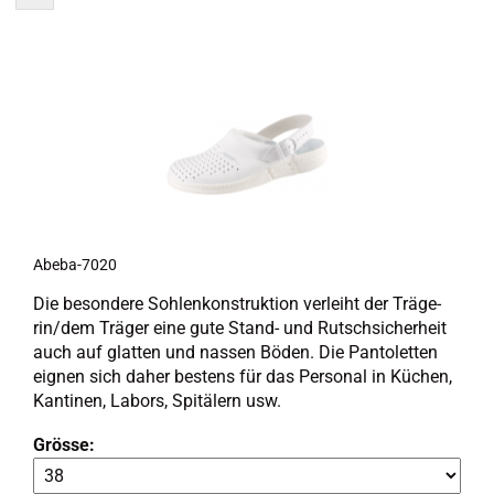
Abeba-​​7020
Die be­son­de­re Soh­len­kon­struk­ti­on ver­leiht der Trä­ge­
rin/dem Trä­ger eine gute Stand-​ und Rutsch­si­cher­heit
auch auf glat­ten und nas­sen Böden. Die Pan­to­let­ten
eig­nen sich daher bes­tens für das Per­so­nal in Kü­chen,
Kan­ti­nen, La­bors, Spi­tä­lern usw.
Grösse: