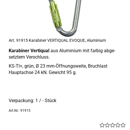
Art. 91915 Ka­ra­bi­ner VER­TI­QUAL EVO­QUE, Alu­mi­ni­um
Ka­ra­bi­ner Ver­ti­qual
aus Alu­mi­ni­um mit far­big ab­ge­
setz­tem Ver­schluss.
KS-Tl+, grün, Ø 23 mm-​Öffnungsweite, Bruch­last
Haupt­ach­se 24 kN. Ge­wicht 95 g.
Ver­pa­ckung: 1 / - Stück
Art.Nr.: 91915