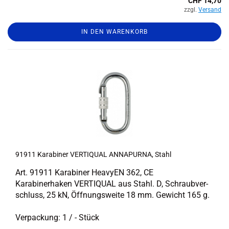
CHF 14,70
zzgl.
Versand
IN DEN WARENKORB
91911 Ka­ra­bi­ner VER­TI­QUAL AN­NA­PUR­NA, Stahl
Art. 91911 Ka­ra­bi­ner Hea­vy­EN 362, CE
Ka­ra­bi­ner­ha­ken VER­TI­QUAL aus Stahl. D, Schraub­ver­
schluss, 25 kN, Öff­nungs­wei­te 18 mm. Ge­wicht 165 g.
Ver­pa­ckung: 1 / - Stück