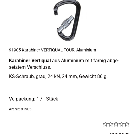
91905 Ka­ra­bi­ner VER­TI­QUAL TOUR, Alu­mi­ni­um
Ka­ra­bi­ner Ver­ti­qual
aus Alu­mi­ni­um mit far­big ab­ge­
setz­tem Ver­schluss.
KS-​Schraub, grau, 24 kN, 24 mm, Ge­wicht 86 g.
Ver­pa­ckung: 1 / - Stück
Art.Nr.: 91905