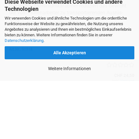
Diese Webseite verwendet Cookies und andere
Der leich­te Alu­mi­ni­um­ka­ra­bi­ner re­du­ziert das Ge­wicht
Technologien
der vom Hö­hen­ar­bei­ter zu trans­por­tie­ren­den Aus­rüs­
Wir verwenden Cookies und ähnliche Technologien um die ordentliche
tung.
Funktionsweise der Website zu gewährleisten, die Nutzung unseres
Ach­tung:
Alu­ka­ra­bi­ner kön­nen bei Über­las­tung bre­chen
Angebotes zu analysieren und Ihnen ein bestmögliches Einkaufserlebnis
bieten zu können. Weitere Informationen finden Sie in unserer
und haben eine schwa­che Quer­be­las­tung.
Datenschutzerklärung
.
Art.Nr.: 91918
Alle Akzeptieren
Weitere Informationen
CHF 24,50
zzgl.
Versand
IN DEN WARENKORB