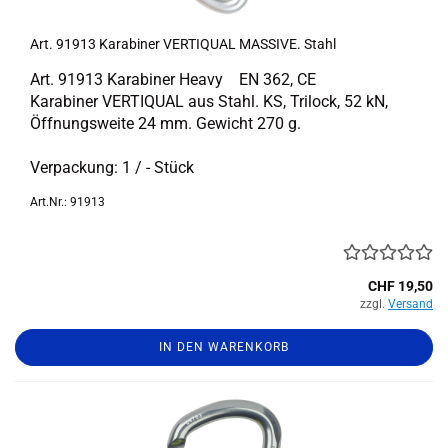
Art. 91913 Ka­ra­bi­ner VER­TI­QUAL MAS­SI­VE. Stahl
Art. 91913 Ka­ra­bi­ner Heavy EN 362, CE
Ka­ra­bi­ner VER­TI­QUAL aus Stahl. KS, Tri­lock, 52 kN,
Öff­nungs­wei­te 24 mm. Ge­wicht 270 g.
Ver­pa­ckung: 1 / - Stück
Art.Nr.: 91913
CHF 19,50
zzgl.
Versand
IN DEN WARENKORB