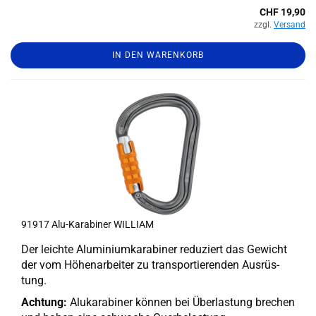
CHF 19,90
zzgl.
Versand
IN DEN WARENKORB
91917 Alu-​Ka­ra­bi­ner WIL­LIAM
Der leich­te Alu­mi­ni­um­ka­ra­bi­ner re­du­ziert das Ge­wicht
der vom Hö­hen­ar­bei­ter zu trans­por­tie­ren­den Aus­rüs­
tung.
Ach­tung:
Alu­ka­ra­bi­ner kön­nen bei Über­las­tung bre­chen