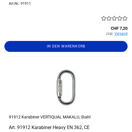
Art.Nr.: 91911
CHF 7,20
zzgl.
Versand
IN DEN WARENKORB
91912 Ka­ra­bi­ner VER­TI­QUAL MA­KA­LU, Stahl
Art. 91912 Ka­ra­bi­ner Heavy EN 362, CE