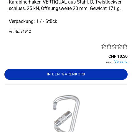
Ka­ra­bi­ner­ha­ken VER­TI­QUAL aus Stahl. D, Twist­lock­ver­
schluss, 25 kN, Öff­nungs­wei­te 20 mm. Ge­wicht 171 g.
Ver­pa­ckung: 1 / - Stück
Art.Nr.: 91912
CHF 10,50
zzgl.
Versand
IN DEN WARENKORB