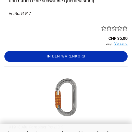
und haben eine schwa­che Quer­be­las­tung.
Art.Nr.: 91917
CHF 35,00
zzgl.
Versand
IN DEN WARENKORB
91918 Alu-​Ka­ra­bi­ner Petzl OK