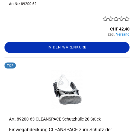
Art.Nr.: 89200-62
CHF 42,40
zzgl.
Versand
IN DEN WARENKORB
TOP
Art. 89200-​​63 CLE­AN­SPACE Schutz­hül­le 20 Stück
Ein­weg­ab­de­ckung CLE­AN­SPACE zum Schutz der