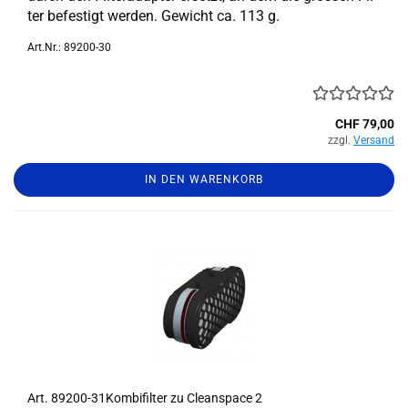
ter be­fes­tigt wer­den. Ge­wicht ca. 113 g.
Art.Nr.: 89200-30
CHF 79,00
zzgl.
Versand
IN DEN WARENKORB
Art. 89200-​​31Kombifilter zu Cle­an­space 2