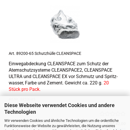
Art. 89200-​​65 Schutz­hül­le CLE­AN­SPACE
Ein­weg­ab­de­ckung CLE­AN­SPACE zum Schutz der
Atem­schutz­sys­te­me CLEANSPACE2, CLE­AN­SPACE
ULTRA und CLE­AN­SPACE EX vor Schmutz und Spritz­
was­ser, Farbe und Ze­ment. Ge­wicht ca. 220 g.
20
Stück pro Pack.
Art.Nr.: 89200-65
Diese Webseite verwendet Cookies und andere
Technologien
Wir verwenden Cookies und ähnliche Technologien um die ordentliche
CHF 82,00
Funktionsweise der Website zu gewährleisten, die Nutzung unseres
zzgl.
Versand