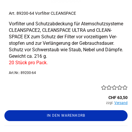
Art. 89200-​​64 Vor­fil­ter CLE­AN­SPACE
Vor­fil­ter und Schutz­ab­de­ckung für Atem­schutz­sys­te­me
CLEANSPACE2, CLE­AN­SPACE ULTRA und CLE­AN­
SPACE EX zum Schutz der Fil­ter vor vor­zei­ti­gem Ver­
stop­fen und zur Ver­län­ge­rung der Ge­brauchs­dau­er.
Schutz vor Schwerstaub wie Staub, Nebel und Dämp­fe.
Ge­wicht ca. 216 g.
20 Stück pro Pack.
Art.Nr.: 89200-64
CHF 63,50
zzgl.
Versand
IN DEN WARENKORB