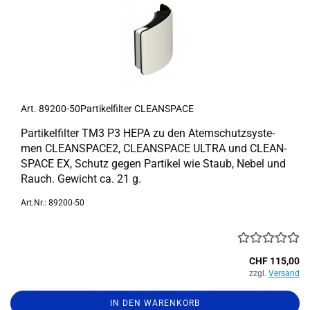
Art. 89200-​​50Partikelfilter CLE­AN­SPACE
Par­ti­kel­fil­ter TM3 P3 HEPA zu den Atem­schutz­sys­te­
men CLEANSPACE2, CLE­AN­SPACE ULTRA und CLE­AN­
SPACE EX, Schutz gegen Par­ti­kel wie Staub, Nebel und
Rauch. Ge­wicht ca. 21 g.
Art.Nr.: 89200-50
CHF 115,00
zzgl.
Versand
IN DEN WARENKORB