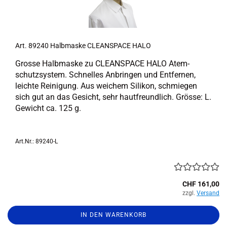
Art. 89240 Halb­mas­ke CLE­AN­SPACE HALO
Gros­se Halb­mas­ke zu CLE­AN­SPACE HALO Atem­
schutz­sys­tem. Schnel­les An­brin­gen und Ent­fer­nen,
leich­te Rei­ni­gung. Aus wei­chem Si­li­kon, schmie­gen
sich gut an das Ge­sicht, sehr haut­freund­lich. Grös­se: L.
Ge­wicht ca. 125 g.
Art.Nr.: 89240-L
CHF 161,00
zzgl.
Versand
IN DEN WARENKORB