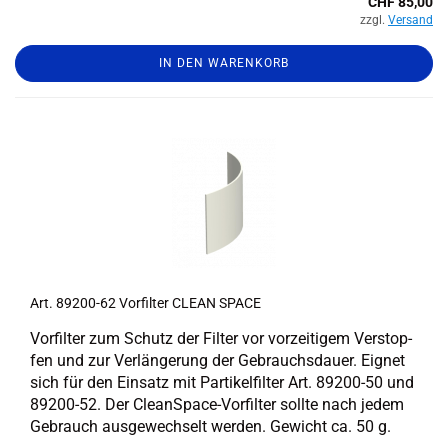
CHF 85,00
zzgl.
Versand
IN DEN WARENKORB
Art. 89200-​​62 Vor­fil­ter CLEAN SPACE
Vor­fil­ter zum Schutz der Fil­ter vor vor­zei­ti­gem Ver­stop­
fen und zur Ver­län­ge­rung der Ge­brauchs­dau­er. Eig­net
sich für den Ein­satz mit Par­ti­kel­fil­ter Art. 89200-​50 und
89200-​52. Der CleanSpace-​Vorfilter soll­te nach jedem
Ge­brauch aus­ge­wech­selt wer­den. Ge­wicht ca. 50 g.