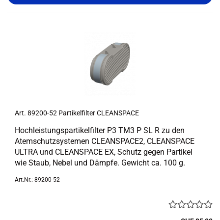
Art. 89200-​​52 Par­ti­kel­fil­ter CLE­AN­SPACE
Hoch­leis­tungs­par­ti­kel­fil­ter P3 TM3 P SL R zu den
Atem­schutz­sys­te­men CLEANSPACE2, CLE­AN­SPACE
ULTRA und CLE­AN­SPACE EX, Schutz gegen Par­ti­kel
wie Staub, Nebel und Dämp­fe. Ge­wicht ca. 100 g.
Art.Nr.: 89200-52