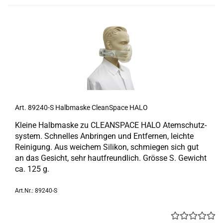
Art. 89240-​​S Halb­mas­ke Cle­an­Space HALO
Klei­ne Halb­mas­ke zu CLE­AN­SPACE HALO Atem­schutz­
sys­tem. Schnel­les An­brin­gen und Ent­fer­nen, leich­te
Rei­ni­gung. Aus wei­chem Si­li­kon, schmie­gen sich gut
an das Ge­sicht, sehr haut­freund­lich. Grös­se S. Ge­wicht
ca. 125 g.
Art.Nr.: 89240-S