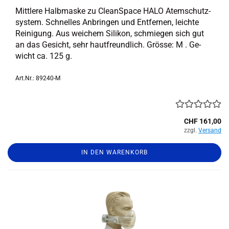
Mitt­le­re Halb­mas­ke zu Cle­an­Space HALO Atem­schutz­
sys­tem. Schnel­les An­brin­gen und Ent­fer­nen, leich­te
Rei­ni­gung. Aus wei­chem Si­li­kon, schmie­gen sich gut
an das Ge­sicht, sehr haut­freund­lich. Grös­se: M . Ge­
wicht ca. 125 g.
Art.Nr.: 89240-M
CHF 161,00
zzgl.
Versand
IN DEN WARENKORB