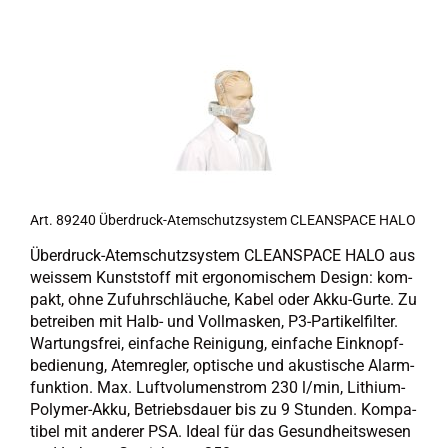
Art. 89240 Überdruck-​​Atem­schutz­sys­tem CLE­AN­SPACE HALO
Überdruck-​Atemschutzsystem CLE­AN­SPACE HALO aus
weis­sem Kunst­stoff mit er­go­no­mi­schem De­sign: kom­
pakt, ohne Zu­fuhr­schläu­che, Kabel oder Akku-​Gurte. Zu
be­trei­ben mit Halb- und Voll­mas­ken, P3-​Partikelfilter.
War­tungs­frei, ein­fa­che Rei­ni­gung, ein­fa­che Ein­knopf­
be­die­nung, Atem­reg­ler, op­ti­sche und akus­ti­sche Alarm­
funk­ti­on. Max. Luft­vo­lu­men­strom 230 l/min, Lithium-​
Polymer-Akku, Be­triebs­dau­er bis zu 9 Stun­den. Kom­pa­
ti­bel mit an­de­rer PSA. Ideal für das Ge­sund­heits­we­sen