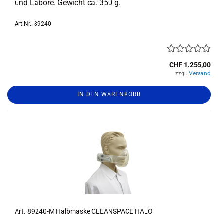
und La­bo­re. Ge­wicht ca. 350 g.
Art.Nr.: 89240
CHF 1.255,00
zzgl.
Versand
IN DEN WARENKORB
Art. 89240-​​M Halb­mas­ke CLE­AN­SPACE HALO