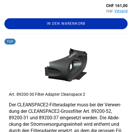
CHF 161,00
zzgl.
Versand
IN DEN WARENKORB
TOP
Art. 89200-​​30 Fil­ter Ad­ap­ter Cle­an­space 2
Der CLEANSPACE2-​Filteradapter muss bei der Ver­wen­
dung der CLEANSPACE2-​Grossfilter Art. 89200-​52,
89200-​31 und 89200-​37 ein­ge­setzt wer­den. Die Ab­de­
ckung der Strom­ver­sor­gungs­ein­heit wird ent­fernt und
durch den Fil­ter­ad­ap­ter er­setzt, an dem die gros­sen Fil­