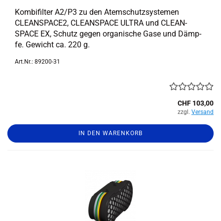
Kom­bi­fil­ter A2/P3 zu den Atem­schutz­sys­te­men
CLEANSPACE2, CLE­AN­SPACE ULTRA und CLE­AN­
SPACE EX, Schutz gegen or­ga­ni­sche Gase und Dämp­
fe. Ge­wicht ca. 220 g.
Art.Nr.: 89200-31
CHF 103,00
zzgl.
Versand
IN DEN WARENKORB