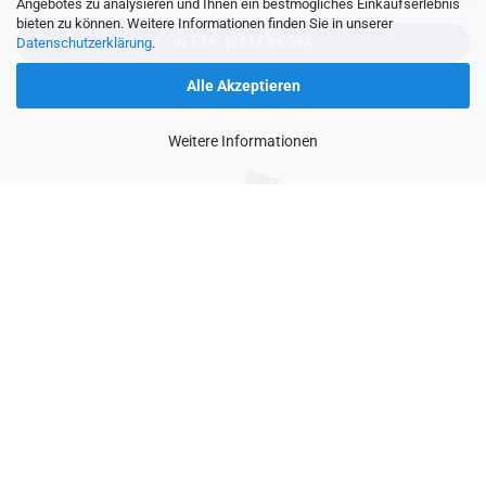
Angebotes zu analysieren und Ihnen ein bestmögliches Einkaufserlebnis
bieten zu können. Weitere Informationen finden Sie in unserer
IN DEN WARENKORB
Datenschutzerklärung
.
Alle Akzeptieren
Weitere Informationen
Art. 89205 Atem­schutz­sys­tem CLE­AN­SPACE ULTRA
Die­ses in­no­va­ti­ve Atem­schutz­sys­tem wird dank der
leich­ten Kon­struk­ti­on selbst über lange Zeit­räu­me an­
ge­nehm und kom­for­ta­bel um den Hals ge­tra­gen. Für
den Um­gang mit Che­mi­ka­li­en, Be­sei­ti­gung von Blei, In­
fek­ti­ons­er­re­ger und First Re­s­pon­der ge­eig­net, zu tra­gen
mit den Cle­an­space Halb- und Voll­mas­ken. Bei Ge­
brauch mit dem Atem­schutz­ge­rät darf der Sauer­stoff­