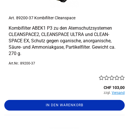
Art. 89200-​​37 Kom­bi­fil­ter Cle­an­space
Kom­bi­fil­ter ABEK1 P3 zu den Atem­schutz­sys­te­men
CLEANSPACE2, CLE­AN­SPACE ULTRA und CLE­AN­
SPACE EX, Schutz gegen oga­ni­sche, an­or­ga­ni­sche,
Säure-​ und Am­mo­niak­ga­se, Par­ti­kel­fil­ter. Ge­wicht ca.
270 g.
Art.Nr.: 89200-37
CHF 103,00
zzgl.
Versand
IN DEN WARENKORB